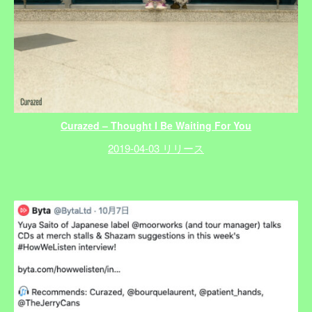
Curazed – Thought I Be Waiting For You
2019-04-03 リリース