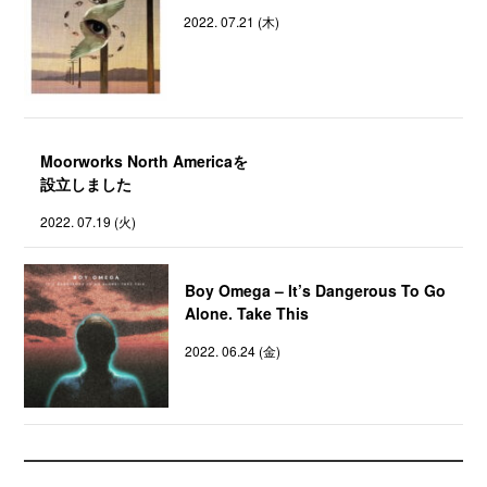
2022. 07.21 (木)
Moorworks North Americaを
設立しました
2022. 07.19 (火)
Boy Omega – It’s Dangerous To Go
Alone. Take This
2022. 06.24 (金)