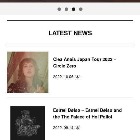
LATEST NEWS
Clea Anaïs Japan Tour 2022 –
Circle Zero
2022. 10.06 (木)
Estræl Bøisø – Estræl Bøisø and
the The Palace of Hoi Polloi
2022. 09.14 (水)