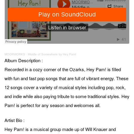
MOORWORKS
·
Middle of Somewhere by Hey Pam!
Album Description :
Recorded in a cozy corner of the Ozarks, Hey Pam! is filled
with fun and fast pop songs that are full of vibrant energy. These
12 songs cover a variety of musical styles including pop, rock,
and indie while also paying tribute to some traditional styles. Hey
Pam! is perfect for any season and welcomes all.
Artist Bio :
Hey Pam! is a musical group made up of Will Knauer and