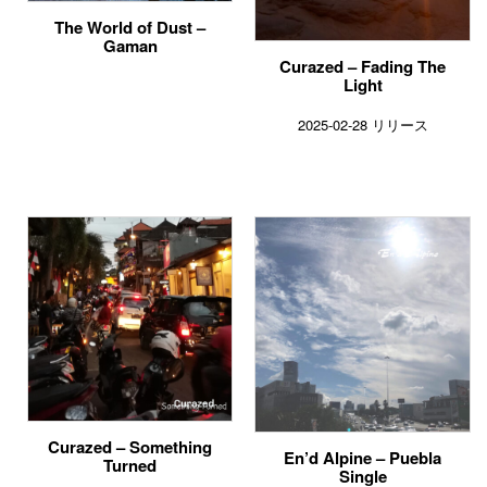
The World of Dust –
Gaman
Curazed – Fading The
Light
2025-02-28 リリース
Curazed – Something
En’d Alpine – Puebla
Turned
Single