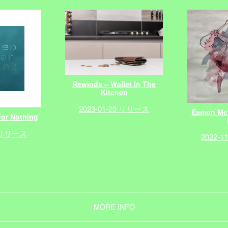
Rewinds – Wallet In The
Kitchen
2023-01-23 リリース
Eamon McG
For Nothing
0 リリース
2022-
MORE INFO