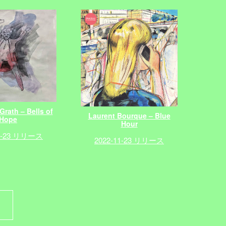
rath – Bells of
Laurent Bourque – Blue
Hope
Hour
11-23 リリース
2022-11-23 リリース