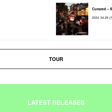
Curazed – 
2024. 04.29 (
TOUR
LATEST RELEASES