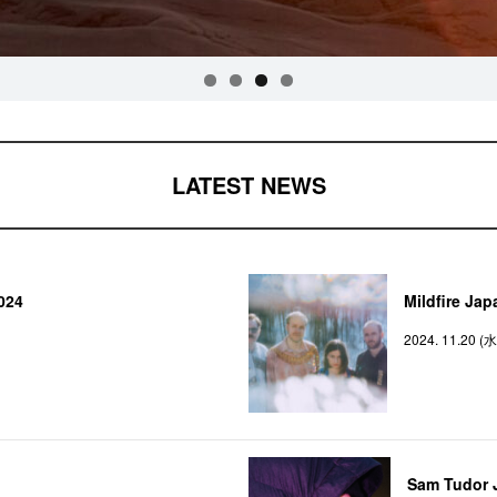
LATEST NEWS
024
Mildfire Ja
2024. 11.20 (水
Sam Tudor 