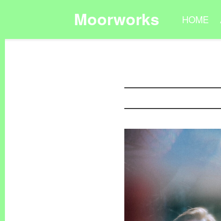
Moorworks
HOME