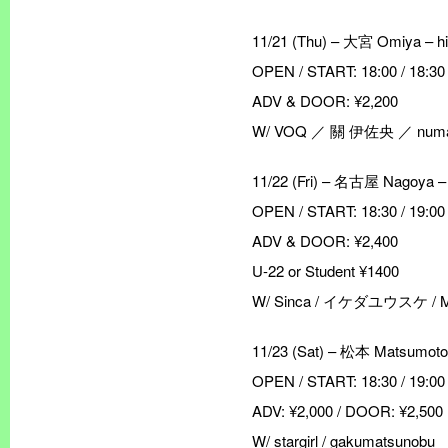
11/21 (Thu) – 大宮 Omiya – h
OPEN / START: 18:00 / 18:30
ADV & DOOR: ¥2,200
W/ VOQ ／ 關 伊佐央 ／ numa
11/22 (Fri) – 名古屋 Nagoya – S
OPEN / START: 18:30 / 19:00
ADV & DOOR: ¥2,400
U-22 or Student ¥1400
W/ Sinca / イケダユウスケ / Me
11/23 (Sat) – 松本 Matsumoto 
OPEN / START: 18:30 / 19:00
ADV: ¥2,000 / DOOR: ¥2,5
W/ stargirl / gakumatsunobu