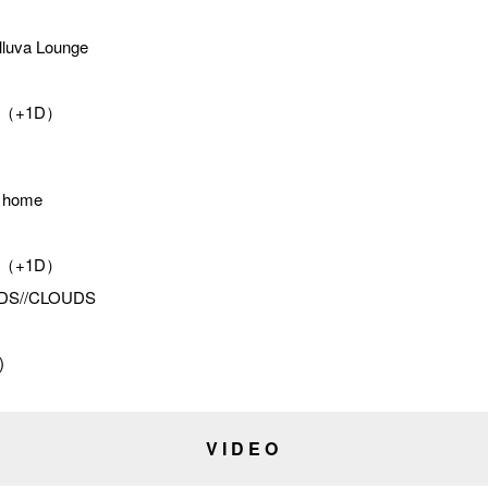
lluva Lounge
00 （+1D）
– home
00 （+1D）
UDS//CLOUDS
)
VIDEO