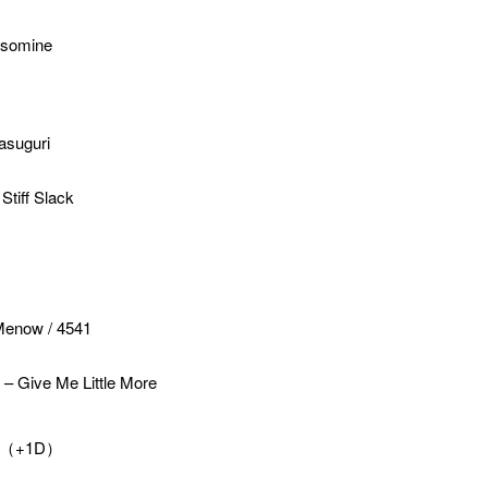
isomine
suguri
tiff Slack
now / 4541
– Give Me Little More
00 （+1D）