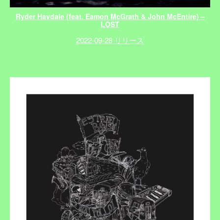
Ryder Havdale (feat. Eamon McGrath & John McEntire) –
LOST
2022-09-28 リリース