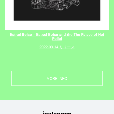
Estræl Bøisø – Estræl Bøisø and the The Palace of Hoi
Polloi
2022-09-14 リリース
MORE INFO
instagram