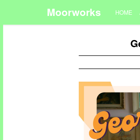
Moorworks
HOME
G