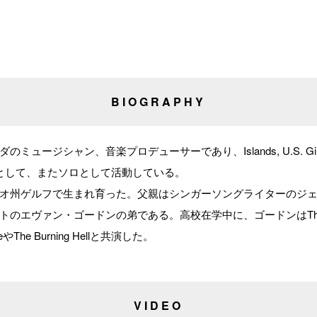
BIOGRAPHY
ジシャン、音楽プロデューサーであり、Islands, U.S. Girls, The
rs. の一員として、またソロとして活動している。
オ州ゲルフで生まれ育った。父親はシンガーソングライターのジ
エヴァン・ゴードンの弟である。高校在学中に、ゴードンはThe Barmit
FireやThe Burning Hellと共演した。
VIDEO