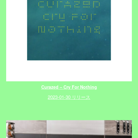
Curazed – Cry For Nothing
2023-01-30 リリース