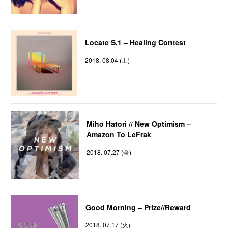
Locate S,1 – Healing Contest
2018. 08.04 (土)
Miho Hatori // New Optimism –
Amazon To LeFrak
2018. 07.27 (金)
Good Morning – Prize//Reward
2018. 07.17 (火)