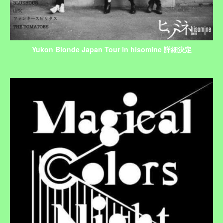
Yukon Blonde Japan Tour in hisomine 詳細決定