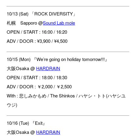
10/13 (Sat) 「ROCK DIVERSITY」
札幌 Sapporo @
Sound Lab mole
OPEN / START : 16:00 / 16:20
ADV / DOOR : ¥3,900 / ¥4,500
10/15 (Mon) 『We’re going on holiday tomorrow!!!』
大阪Osaka @
HARDRAIN
OPEN / START : 18:00 / 18:30
ADV / DOOR : ￥2,000 / ￥2,500
With : 悲しみかもめ / The Shinkos / ハヤシ・トト(ハヤシユ
ウジ)
10/16 (Tue) 『Exit』
大阪Osaka @
HARDRAIN