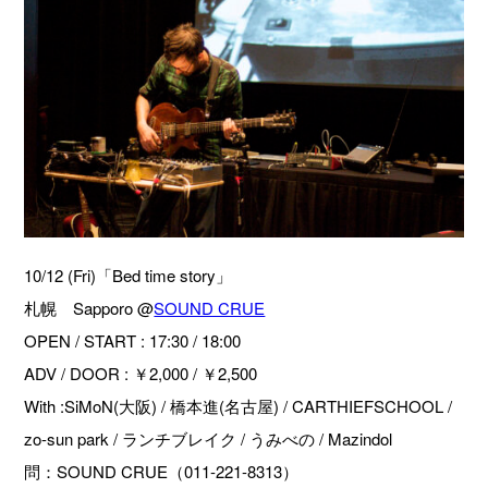
10/12 (Fri)「Bed time story」
札幌 Sapporo @
SOUND CRUE
OPEN / START : 17:30 / 18:00
ADV / DOOR : ￥2,000 / ￥2,500
With :SiMoN(大阪) / 橋本進(名古屋) / CARTHIEFSCHOOL /
zo-sun park / ランチブレイク / うみべの / Mazindol
問：SOUND CRUE（011-221-8313）