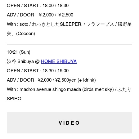
OPEN / START : 18:00 / 18:30
ADV / DOOR : ￥2,000 / ￥2,500
With : soto / れっきとしたSLEEPER. / フラフープス / 礒野星
矢、(Cocoon)
10/21 (Sun)
渋谷 Shibuya @
HOME SHIBUYA
OPEN / START : 18:30 / 19:00
ADV / DOOR : ¥2,000 / ¥2,500yen (+1drink)
With : madron avenue shingo maeda (birds melt sky) / ふたり
SPIRO
VIDEO