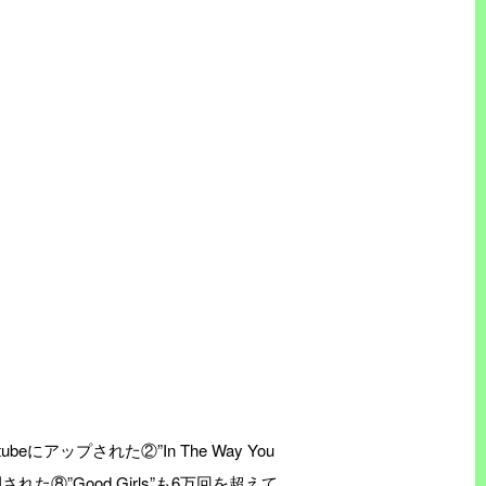
アップされた②”In The Way You
た⑧”Good Girls”も6万回を超えて