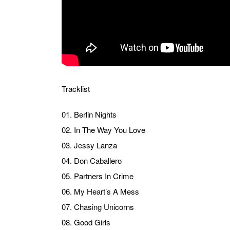
Tracklist
01. Berlin Nights
02. In The Way You Love
03. Jessy Lanza
04. Don Caballero
05. Partners In Crime
06. My Heart’s A Mess
07. Chasing Unicorns
08. Good Girls