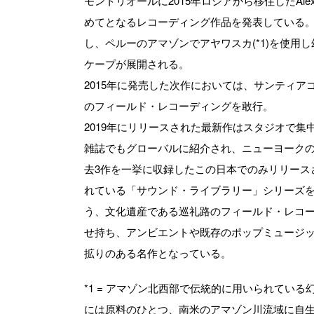
モントリオールに2015年ロシアから移住したAlex S
めてとなるレコーディング作品を発表している
し、ペルーのアマゾンでアヤワスカ(*1)を使用
ケープが展開される。
2015年に発売した次作においては、サンティアゴ
のフィールド・レコーディングを敢行。
2019年にリリースされた最新作はスタジオで
雑誌でもグローバルに紹介され、ニューヨーク
去3作を一挙に収録したこの日本でのみリリース
れている「サウンド・ライブラリー」シリーズ
う、文化遺産である巡礼路のフィールド・レコ
せ持ち、アンビエントや既存のポップミュージ
拡りのある名作となっている。
*1 = アマゾン北西部で伝統的に用いられてい
には原料のひとつ、南米のアマゾン川流域に自