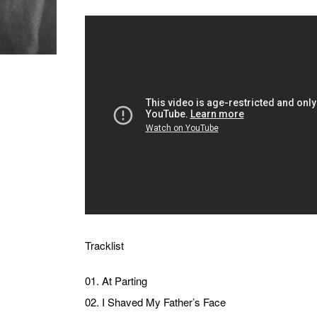
Tracklist
01. At Parting
02. I Shaved My Father’s Face