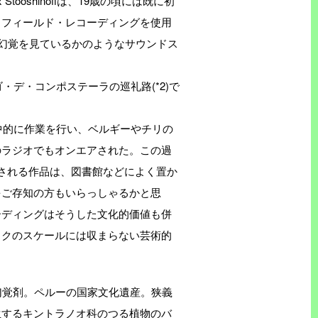
tooshinoffは、19歳の頃には既に初
。フィールド・レコーディングを使用
し幻覚を見ているかのようなサウンドス
・デ・コンポステーラの巡礼路(*2)で
集中的に作業を行い、ベルギーやチリの
のラジオでもオンエアされた。この過
される作品は、図書館などによく置か
をご存知の方もいらっしゃるかと思
ーディングはそうした文化的価値も併
ックのスケールには収まらない芸術的
る幻覚剤。ペルーの国家文化遺産。狭義
生するキントラノオ科のつる植物のバ