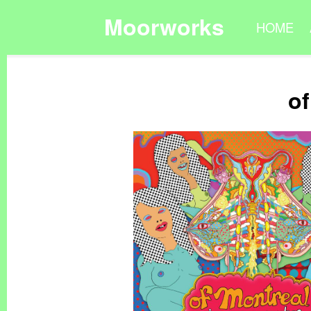
Moorworks
HOME
o