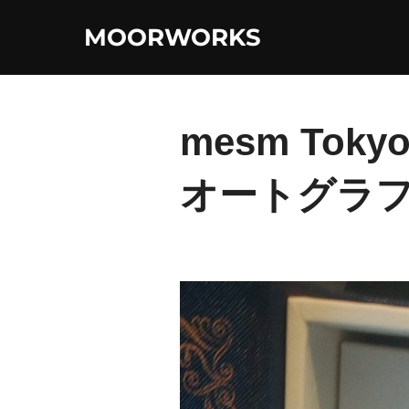
コ
MOORWORKS
ン
テ
ン
ツ
mesm Tokyo
へ
ス
オートグラフ
キ
ッ
プ