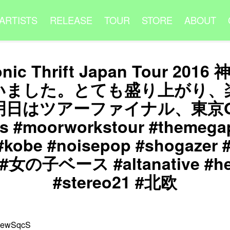
ARTISTS
RELEASE
TOUR
STORE
ABOUT
onic Thrift Japan Tour 2
いました。とても盛り上がり、
明日はツアーファイナル、東京O-
 #moorworkstour #themegap
#kobe #noisepop #shogazer #
 #女の子ベース #altanative #he
#stereo21 #北欧
t/2ewSqcS