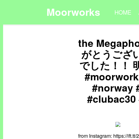
Moorworks
HOME
the Megaph
がとうござ
でした！！ 
#moorworks
#norway 
#clubac30
from Instagram: https://ift.t