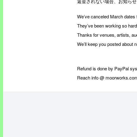
返金されない場合、お知らせ下さい。 
We’ve canceled March dates 
They’ve been working so hard
Thanks for venues, artists, a
We’ll keep you posted about 
Refund is done by PayPal sy
Reach info @ moorworks.com 