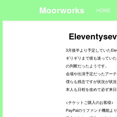
Moorworks
HOME
Eleventys
3月後半より予定していたElev
ギリギリまで彼も迷っていたの
の判断だったようです。
会場や出演予定だったアーテ
僕らも残念ですが状況が状況
本人も日程を改めて必ず来日
<チケットご購入のお客様>
PayPalのリファンド機能