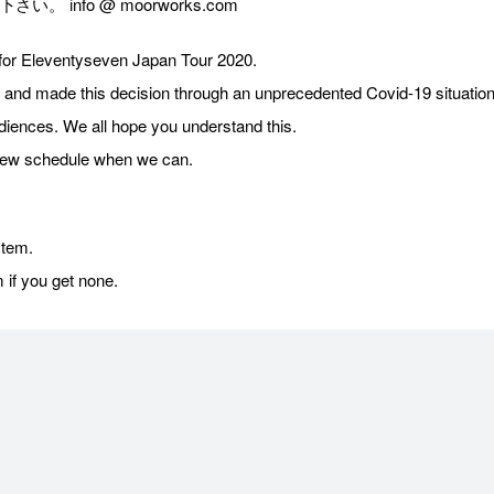
info @ moorworks.com
for Eleventyseven Japan Tour 2020.
 and made this decision through an unprecedented Covid-19 situation
udiences. We all hope you understand this.
new schedule when we can.
stem.
if you get none.