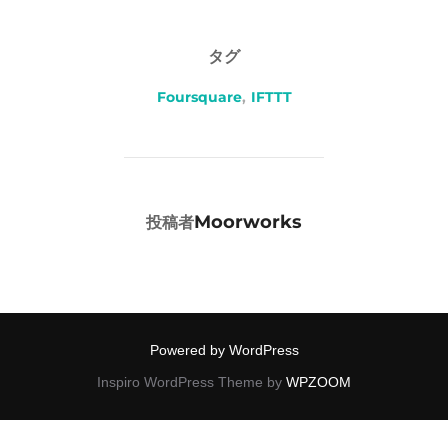
タグ
Foursquare
,
IFTTT
投稿者
Moorworks
投稿者
Powered by WordPress
Inspiro WordPress Theme by
WPZOOM