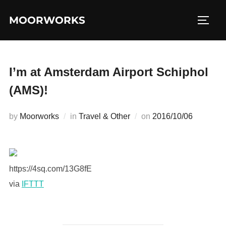
コ
MOORWORKS
ン
サイド
テ
ン
ツ
I’m at Amsterdam Airport Schiphol
へ
(AMS)!
ス
キ
投
by
Moorworks
in
Travel & Other
on
2016/10/06
ッ
稿
プ
日:
https://4sq.com/13G8fE
via
IFTTT