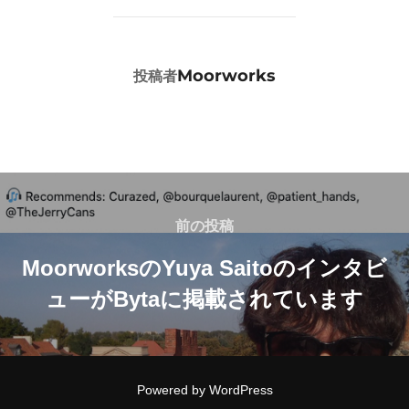
投稿者
Moorworks
投稿者
投
稿
前
前の投稿
の
ナ
MoorworksのYuya Saitoのインタビ
投
ューがBytaに掲載されています
ビ
稿
ゲ
ー
Powered by WordPress