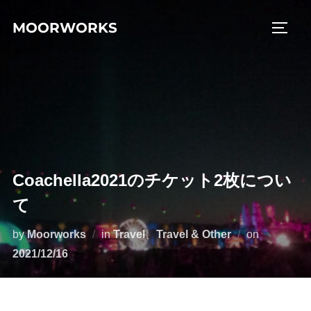
コ
MOORWORKS
ン
サイド
テ
ン
ツ
へ
ス
キ
ッ
Coachella2021のチケット2枚につい
プ
て
投
by
Moorworks
in
Travel
、
Travel & Other
on
稿
2021/12/16
日: