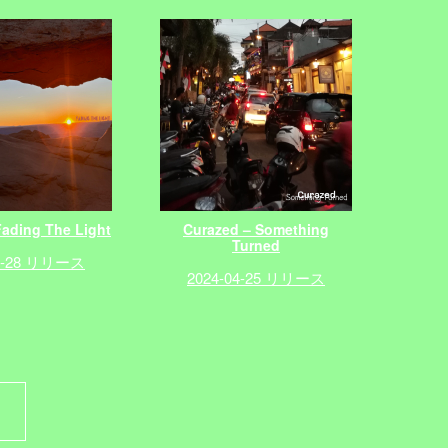
Fading The Light
Curazed – Something
Turned
02-28 リリース
2024-04-25 リリース