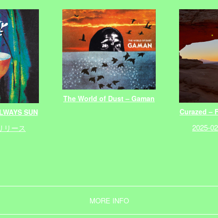
The World of Dust – Gaman
Curazed – 
ALWAYS SUN
2025-
4 リリース
MORE INFO