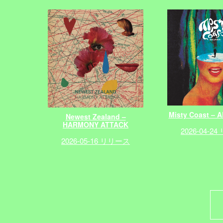
Misty Coast – 
Newest Zealand –
HARMONY ATTACK
2026-04-2
2026-05-16 リリース