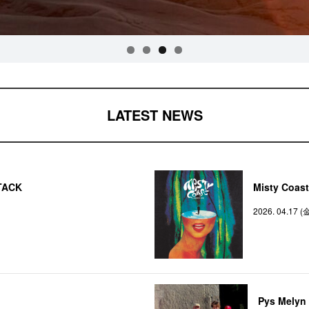
LATEST NEWS
TACK
Misty Coas
2026. 04.17 (
Pys Melyn