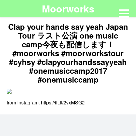
Moorworks
Clap your hands say yeah Japan
Tour ラスト公演 one music
camp今夜も配信します！
#moorworks #moorworkstour
#cyhsy #clapyourhandssayyeah
#onemusiccamp2017
#onemusiccamp
from Instagram: https://ift.tt/2vxMSG2