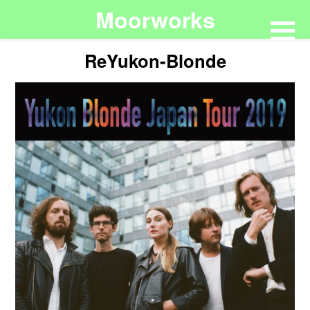
Moorworks
ReYukon-Blonde