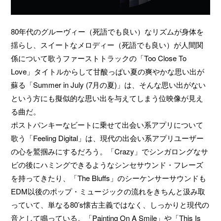
80年代のグルーヴィー（死語でも良い）なリズムが身体を
揺らし、スイートなメロディー（死語でも良い）が人間関
係について歌うファーストトラックの「Too Close To
Love」タイトルからして甘酸っぱい夏の爽やかな思い出が
蘇る「Summer in July (7月の夏)」は、そんな思い出がない
という方にも擬似的な思い出を与えてしまう位映像が見え
る曲だ。
ポストパンキーなビートに乗せて出会い系アプリについて
歌う「Feeling Digital」は、現代の出会い系アプリユーザー
の心を鷲掴みにするだろう。「Crazy」でシンガロングなサ
ビの後にハミングできるようなシンセサウンド・フレーズ
を持ってきたり、「The Bluffs」のシーケンサーサウンドも
EDM以後のポップ・ミュージックの流れをきちんと汲み取
っていて、単なる80’s懐古主義ではなく、しっかりと現代の
音として鳴っている。「Painting On A Smile」や「This Is