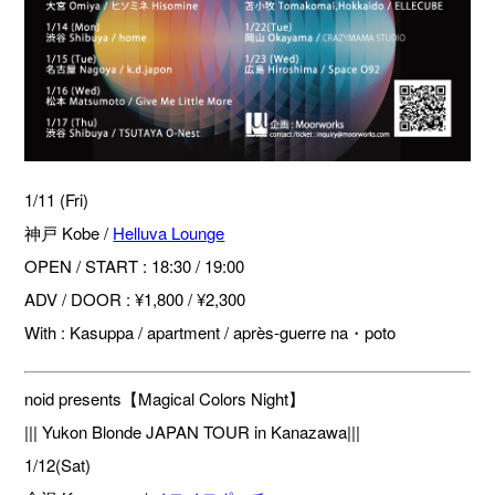
1/11 (Fri)
神戸 Kobe /
Helluva Lounge
OPEN / START : 18:30 / 19:00
ADV / DOOR : ¥1,800 / ¥2,300
With : Kasuppa / apartment / après-guerre na・poto
noid presents【Magical Colors Night】
||| Yukon Blonde JAPAN TOUR in Kanazawa|||
1/12(Sat)