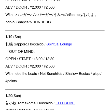
ADV / DOOR : ¥2,000 / ¥2,500
With : ハンガーハンバーガー/うみべの/Scenery/おちよ。
nervouShapes/NURNBERG
1/19 (Sat)
札幌 Sapporo,Hokkaido /
Spiritual Lounge
『OUT OF MIND』
OPEN / START : 18:00 / 18:30
ADV / DOOR : ¥2,000 / ¥2,500
With : doo the beats / Not Sunchilds / Shallow Bodies / plop /
4points
1/20(Sun)
苫小牧 Tomakomai,Hokkaido /
ELLECUBE