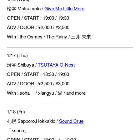
松本 Matsumoto /
Give Me Little More
OPEN / START : 19:00 / 19:30
ADV / DOOR : ¥2,000 / ¥2,500
With : the Osmes / The Rainy / 三井 未来
1/17 (Thu)
渋谷 Shibuya /
TSUTAYA O-Nest
OPEN / START : 18:30 / 19:00
ADV / DOOR : ¥2,500 / ¥3,000
With : soha / xiangyu / 渦 / and more
1/18 (Fri)
札幌 Sapporo,Hokkaido /
Sound Crue
「ksana」
OPEN / START : 18:00 / 18:30