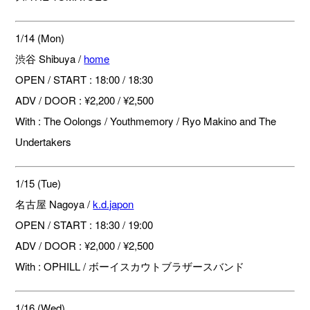
1/14 (Mon)
渋谷 Shibuya /
home
OPEN / START : 18:00 / 18:30
ADV / DOOR : ¥2,200 / ¥2,500
With : The Oolongs / Youthmemory / Ryo Makino and The
Undertakers
1/15 (Tue)
名古屋 Nagoya /
k.d.japon
OPEN / START : 18:30 / 19:00
ADV / DOOR : ¥2,000 / ¥2,500
With : OPHILL / ボーイスカウトブラザースバンド
1/16 (Wed)