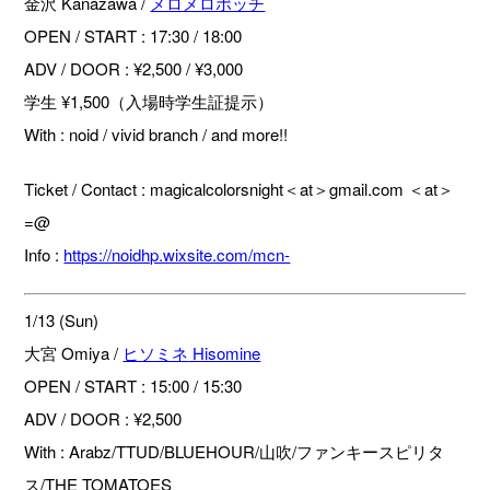
金沢 Kanazawa /
メロメロポッチ
OPEN / START : 17:30 / 18:00
ADV / DOOR : ¥2,500 / ¥3,000
学生 ¥1,500（入場時学生証提示）
With : noid / vivid branch / and more!!
Ticket / Contact : magicalcolorsnight＜at＞gmail.com ＜at＞
=@
Info :
https://noidhp.wixsite.com/mcn-
1/13 (Sun)
大宮 Omiya /
ヒソミネ
Hisomine
OPEN / START : 15:00 / 15:30
ADV / DOOR : ¥2,500
With : Arabz/TTUD/BLUEHOUR/山吹/ファンキースピリタ
ス/THE TOMATOES