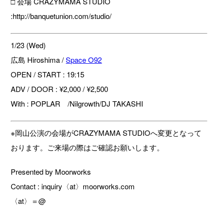
□ 会場 CRAZYMAMA STUDIO
:http://banquetunion.com/studio/
1/23 (Wed)
広島 Hiroshima /
Space O92
OPEN / START : 19:15
ADV / DOOR : ¥2,000 / ¥2,500
With : POPLAR /Nilgrowth/DJ TAKASHI
※岡山公演の会場がCRAZYMAMA STUDIOへ変更となって
おります。ご来場の際はご確認お願いします。
Presented by Moorworks
Contact : inquiry〈at〉moorworks.com
〈at〉＝@