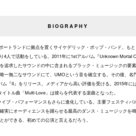
BIOGRAPHY
Orchestraはポートランドに拠点を置くサイケデリック・ポップ・バンド
』より4人で活動をしている。2011年に1stアルバム『Unknown Mortal
を追求したサウンドの中に含まれるブラック・ミュージックの要
一無二なサウンドにて、UMOという音を確立する。その後、名門Jag
バム『II』をリリース。メディアから高い評価を受ける。2015年
ス。タイトル曲「Multi-Love」は彼らを代表する楽曲となった。
、ライブ・パフォーマンスもさらに進化している。主要フェスティバ
確実にオーディエンスを踊らせる最高のダンス・ミュージックを
とができる、初めての公演と言えるだろう。