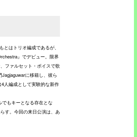
。もともとはトリオ編成であるが、
 Orchestra』でデビュー。限界
素、ファルセット・ボイスで歌
jaguwarに移籍し、彼ら
には4人編成として実験的な新作
ルでもキーとなる存在とな
鳴らす。今回の来日公演は、あ