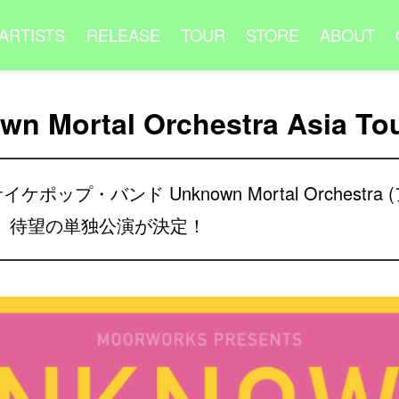
ARTISTS
RELEASE
TOUR
STORE
ABOUT
n Mortal Orchestra Asia To
ポップ・バンド Unknown Mortal Orchestr
、待望の単独公演が決定！