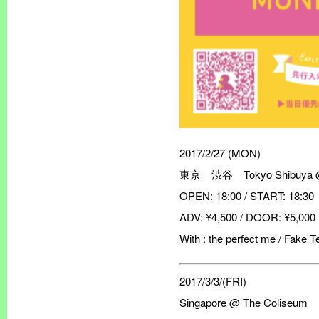
2017/2/27 (MON)
東京 渋谷 Tokyo Shibuya 
OPEN: 18:00 / START: 18:30
ADV: ¥4,500 / DOOR: ¥5,000
With : the perfect me / Fake 
2017/3/3/(FRI)
Singapore @ The Coliseum