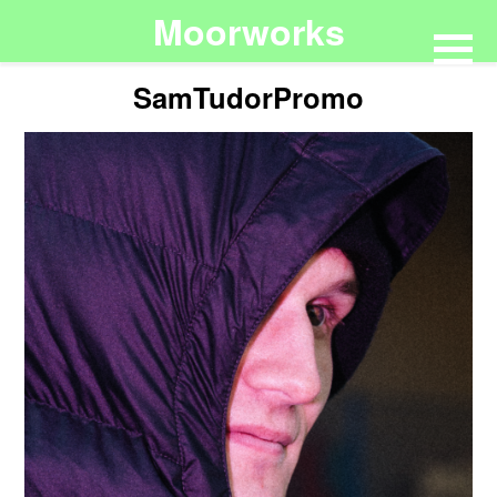
Moorworks
SamTudorPromo