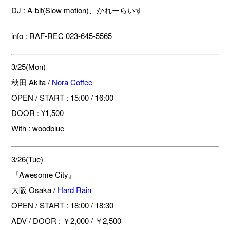
DJ : A-bit(Slow motion)、かれーらいす
info : RAF-REC 023-645-5565
3/25(Mon)
秋田 Akita /
Nora Coffee
OPEN / START : 15:00 / 16:00
DOOR : ¥1,500
With : woodblue
3/26(Tue)
『Awesome City』
大阪 Osaka /
Hard Rain
OPEN / START : 18:00 / 18:30
ADV / DOOR : ￥2,000 / ￥2,500