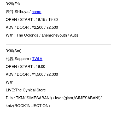
3/29(Fri)
渋谷 Shibuya /
home
OPEN / START : 19:15 / 19:30
ADV / DOOR : ¥2,200 / ¥2,500
With : The Oolongs / anemoneyouth / Autis
3/30(Sat)
札幌 Sapporo /
TWLV
OPEN / START : 19:00
ADV / DOOR : ¥1,500 / ¥2,000
With
LIVE:The Cynical Store
DJs : TKM(!SIMESABAN!) / kyon(glam,!SIMESABAN!)/
katz(ROCK’IN JECTION)