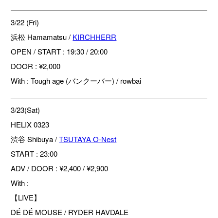
3/22 (Fri)
浜松 Hamamatsu /
KIRCHHERR
OPEN / START : 19:30 / 20:00
DOOR : ¥2,000
With : Tough age (バンクーバー) / rowbai
3/23(Sat)
HELIX 0323
渋谷 Shibuya /
TSUTAYA O-Nest
START : 23:00
ADV / DOOR : ¥2,400 / ¥2,900
With :
【LIVE】
DÉ DÉ MOUSE / RYDER HAVDALE