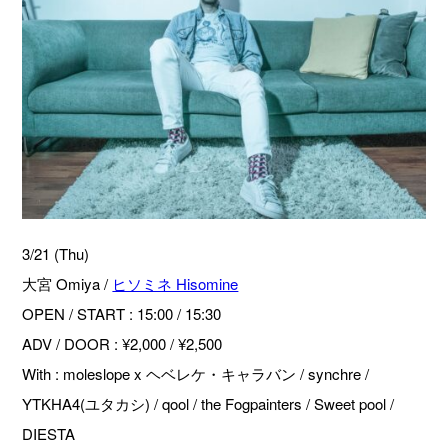
3/21 (Thu)
大宮 Omiya /
ヒソミネ Hisomine
OPEN / START : 15:00 / 15:30
ADV / DOOR : ¥2,000 / ¥2,500
With : moleslope x ヘベレケ・キャラバン / synchre /
YTKHA4(ユタカシ) / qool / the Fogpainters / Sweet pool /
DIESTA