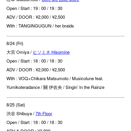
Open / Start : 19 : 00 / 19 : 30
ADV / DOOR : ¥2,000 / ¥2,500
With : TANGINGUGUN / her braids
8/24 (Fri)
大宮 Omiya /
ヒソミネ Hisomine
Open / Start : 18 : 00 / 18 : 30
ADV / DOOR : ¥2,000 / ¥2,500
With : VOQ+Chikara Matsumoto / Musicolune feat.
Yumikoteradance / 關 伊佐央 / Singin’ In the Rainze
8/25 (Sat)
渋谷 Shibuya /
7th Floor
Open / Start : 18 : 00 / 18 : 30
ADV & DOOR : ¥2,800