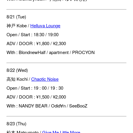
8/21 (Tue)
神戸 Kobe /
Helluva Lounge
Open / Start : 18:30 / 19:00
ADV / DOOR : ¥1,800 / ¥2,300
With : BlondnewHalf / apartment / PROCYON
8/22 (Wed)
高知 Kochi /
Chaotic Noise
Open / Start : 19 : 00 / 19 : 30
ADV / DOOR : ¥1,500 / ¥2,000
With : NANDY BEAR / Odid∀n / SeeBooZ
8/23 (Thu)
松本 Matsumoto /
Give Me Little More