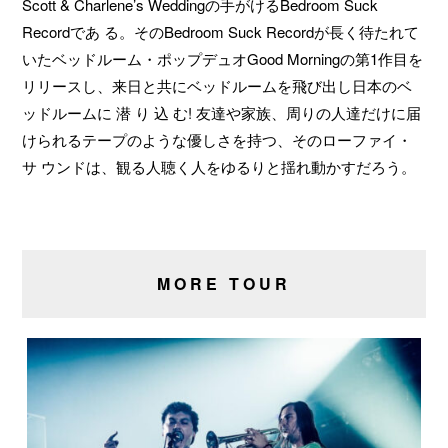
Scott & Charlene’s Weddingの手がけるBedroom Suck
Recordであ る。そのBedroom Suck Recordが長く待たれて
いたベッドルーム・ポップデュオGood Morningの第1作目を
リリースし、来日と共にベッドルームを飛び出し日本のベ
ッドルームに 潜 り 込 む! 友達や家族、周りの人達だけに届
けられるテープのような優しさを持つ、そのローファイ・
サ ウンドは、観る人聴く人をゆるりと揺れ動かすだろう。
MORE TOUR