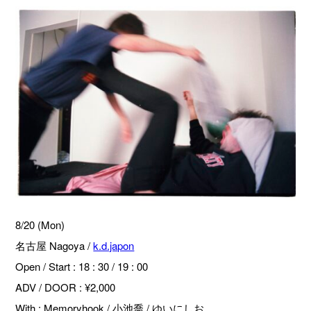
8/20 (Mon)
名古屋 Nagoya /
k.d.japon
Open / Start : 18 : 30 / 19 : 00
ADV / DOOR : ¥2,000
With : Memoryhook / 小池喬 / ゆいにしお