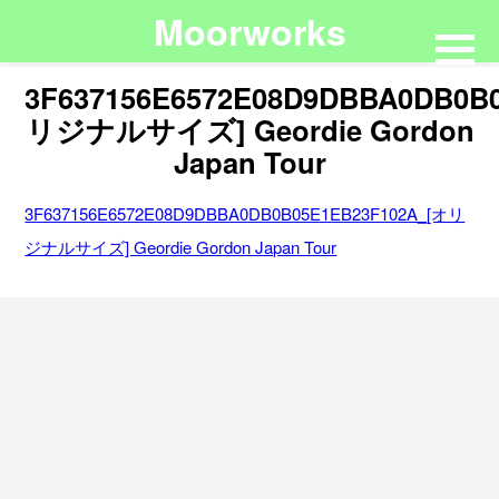
Moorworks
3F637156E6572E08D9DBBA0DB0B
リジナルサイズ] Geordie Gordon
Japan Tour
3F637156E6572E08D9DBBA0DB0B05E1EB23F102A_[オリ
ジナルサイズ] Geordie Gordon Japan Tour