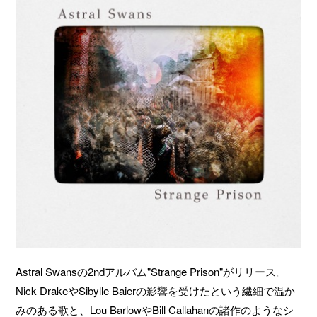
Astral Swansの2ndアルバム"Strange Prison"がリリース。
Nick DrakeやSibylle Baierの影響を受けたという繊細で温か
みのある歌と、Lou BarlowやBill Callahanの諸作のようなシ