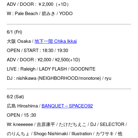
ADV / DOOR : ￥2,000（+1D）
W : Pale Beach / 碧みき / YODO
6/1 (Fri)
大阪 Osaka /
地下一階 Chika Ikkai
OPEN / START : 18:30 / 19:30
ADV / DOOR : ¥2,000 / ¥2,500(+1D)
LIVE : Raleigh / LADY FLASH / GOODNITE
DJ : nishikawa (NEIGHBORHOOD/monotone) / ryu
6/2 (Sat)
広島 Hiroshima /
BANQUET – SPACEO92
OPEN / 15 :30
W: kneeeeee / 吉原康平 / たけだちえこ / DJ / SELECTOR /
のりんちょ / Shogo Nishimaki / Illustration / カワサキ / 他