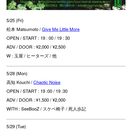
5/25 (Fri)
松本 Matsumoto /
Give Me Little More
OPEN / START : 19 : 00 / 19 : 30
ADV / DOOR : ¥2,000 / ¥2,500
W : 玉屋 / ヒーターズ / 他
5/28 (Mon)
高知 Kouchi /
Chaotic Noise
OPEN / START : 19 :00 / 19 :30
ADV / DOOR : ¥1,500 / ¥2,000
WITH : SeeBooZ / スケベ椅子 / 死人歩記
5/29 (Tue)