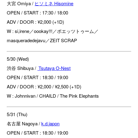
大宮 Omiya /
ヒソミネ Hisomine
OPEN / START : 17:30 / 18:00
ADV / DOOR : ¥2,000 (+1D)
W : si,irene／oookay!!!／ポエッツトゥーム／
masqueradedejavu／ZEIT SCRAP
5/30 (Wed)
渋谷 Shibuya /
Tsutaya O-Nest
OPEN / START : 18:30 / 19:00
ADV / DOOR : ¥2,000 / ¥2,500 (+1D)
W : Johnnivan / CHAILD / The Pink Elephants
5/31 (Thu)
名古屋 Nagoya /
k.d.japon
OPEN / START : 18:30 / 19:00