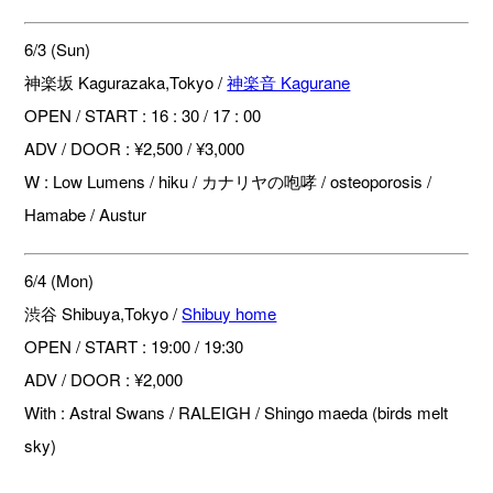
6/3 (Sun)
神楽坂 Kagurazaka,Tokyo /
神楽音 Kagurane
OPEN / START : 16 : 30 / 17 : 00
ADV / DOOR : ¥2,500 / ¥3,000
W : Low Lumens / hiku / カナリヤの咆哮 / osteoporosis /
Hamabe / Austur
6/4 (Mon)
渋谷 Shibuya,Tokyo /
Shibuy home
OPEN / START : 19:00 / 19:30
ADV / DOOR : ¥2,000
With : Astral Swans / RALEIGH / Shingo maeda (birds melt
sky)