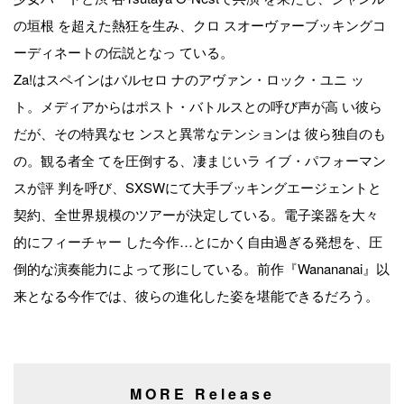
の垣根 を超えた熱狂を生み、クロ スオーヴァーブッキングコ
ーディネートの伝説となっ ている。
Za!はスペインはバルセロ ナのアヴァン・ロック・ユニ ッ
ト。メディアからはポスト・バトルスとの呼び声が高 い彼ら
だが、その特異なセ ンスと異常なテンションは 彼ら独自のも
の。観る者全 てを圧倒する、凄まじいラ イブ・パフォーマン
スが評 判を呼び、SXSWにて大手ブッキングエージェントと
契約、全世界規模のツアーが決定している。電子楽器を大々
的にフィーチャー した今作…とにかく自由過ぎる発想を、圧
倒的な演奏能力によって形にしている。前作『Wanananai』以
来となる今作では、彼らの進化した姿を堪能できるだろう。
MORE Release