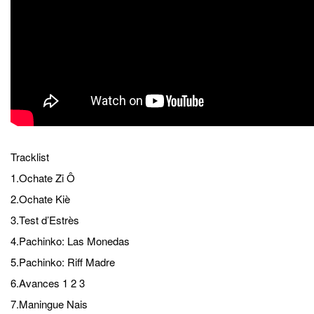
Tracklist
1.Ochate Zi Ô
2.Ochate Kiè
3.Test d’Estrès
4.Pachinko: Las Monedas
5.Pachinko: Riff Madre
6.Avances 1 2 3
7.Maningue Nais