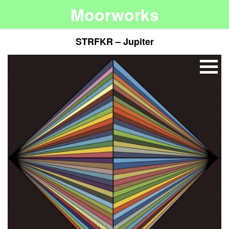
Moorworks
STRFKR – Jupiter