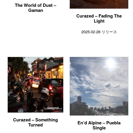
The World of Dust –
Gaman
Curazed – Fading The
Light
2025-02-28 リリース
Curazed – Something
En’d Alpine – Puebla
Turned
Single