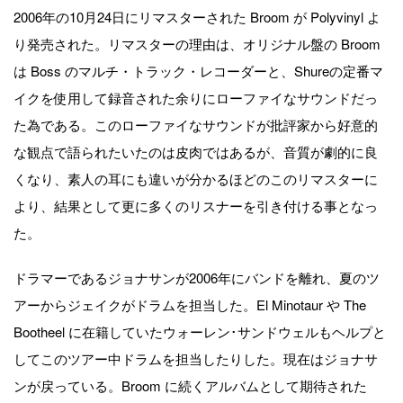
2006年の10月24日にリマスターされた Broom が Polyvinyl よ
り発売された。リマスターの理由は、オリジナル盤の Broom
は Boss のマルチ・トラック・レコーダーと、Shureの定番マ
イクを使用して録音された余りにローファイなサウンドだっ
た為である。このローファイなサウンドが批評家から好意的
な観点で語られたいたのは皮肉ではあるが、音質が劇的に良
くなり、素人の耳にも違いが分かるほどのこのリマスターに
より、結果として更に多くのリスナーを引き付ける事となっ
た。
ドラマーであるジョナサンが2006年にバンドを離れ、夏のツ
アーからジェイクがドラムを担当した。El Minotaur や The
Bootheel に在籍していたウォーレン･サンドウェルもヘルプと
してこのツアー中ドラムを担当したりした。現在はジョナサ
ンが戻っている。Broom に続くアルバムとして期待された