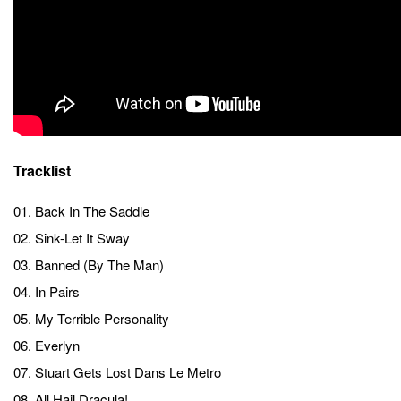
Tracklist
01. Back In The Saddle
02. Sink-Let It Sway
03. Banned (By The Man)
04. In Pairs
05. My Terrible Personality
06. Everlyn
07. Stuart Gets Lost Dans Le Metro
08. All Hail Dracula!