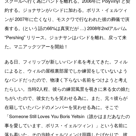
スクールへ行く為にバンドを離れる。2006年に Polyvinyl と契
約する。ジョナサンがバンドに加わる。ボリス・イェルツィ
ンが 2007年に亡くなり、モスクワで行なわれた彼の葬儀で演
奏する。(という話の66%は真実だが …) 2008年2ndアルバム
“Pershing” リリース。ジョナサンはバンドを離れ、戻って来
た。マニアックツアーを開始！
ある日、フィリップが新しいバンド名を考えてきた。フィル
によると、ウィルの屋根裏部屋でしか練習をしていないよう
なバンドだったので、物凄く下らない名前をつけようと考え
たらしい。当時2人程、彼らの練習風景を覗きに来る女の娘た
ちがいたので、彼女たちを笑わせる為に。また、元々彼らが
在籍していたバンドのメンバーを笑わせる為に。そこで
「Someone Still Loves You Boris Yeltsin（誰かはまだあなたの
事を愛しています、ボリス・イェルツィン）」という名前に
落ち着いた。その当時イェルツィンは辞職したばかりで、彼