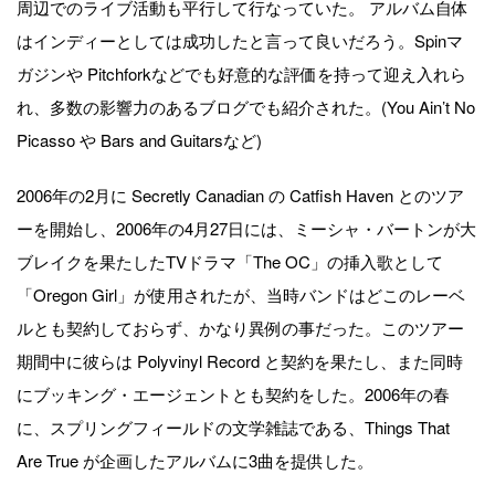
周辺でのライブ活動も平行して行なっていた。 アルバム自体
はインディーとしては成功したと言って良いだろう。Spinマ
ガジンや Pitchforkなどでも好意的な評価を持って迎え入れら
れ、多数の影響力のあるブログでも紹介された。(You Ain’t No
Picasso や Bars and Guitarsなど)
2006年の2月に Secretly Canadian の Catfish Haven とのツア
ーを開始し、2006年の4月27日には、ミーシャ・バートンが大
ブレイクを果たしたTVドラマ「The OC」の挿入歌として
「Oregon Girl」が使用されたが、当時バンドはどこのレーベ
ルとも契約しておらず、かなり異例の事だった。このツアー
期間中に彼らは Polyvinyl Record と契約を果たし、また同時
にブッキング・エージェントとも契約をした。2006年の春
に、スプリングフィールドの文学雑誌である、Things That
Are True が企画したアルバムに3曲を提供した。