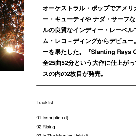
オーケストラル・ポップでアメリ
ー・キューティや ナダ・サーフ
ルの良質なインディー・レーベル
ム・レコ－ディングからデビュー。
ーを果たした。『Slanting Rays Of
全25曲52分という大作に仕上が
スの内の2枚目が発売。
Tracklist
01 Inscription (I)
02 Rising
03 In The Morning Light (I)