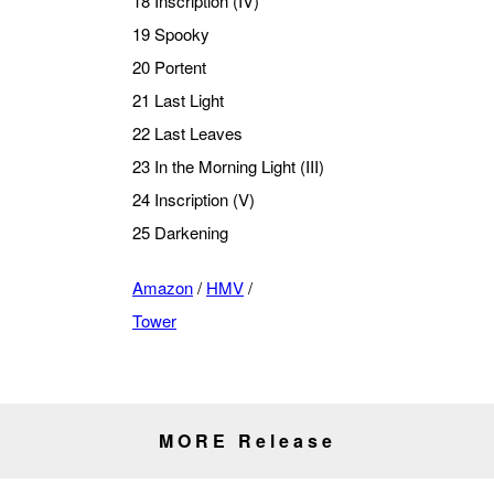
18 Inscription (IV)
19 Spooky
20 Portent
21 Last Light
22 Last Leaves
23 In the Morning Light (III)
24 Inscription (V)
25 Darkening
Amazon
/
HMV
/
Tower
MORE Release