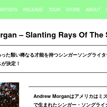
ARTISTS
RELEASE
TOUR
STORE
ABOUT
gan – Slanting Rays Of The 
た類い稀なる才能を持つシンガーソングライターAnd
スが決定！
Andrew Morganはアメリカ
で生まれたシンガー・ソングライ