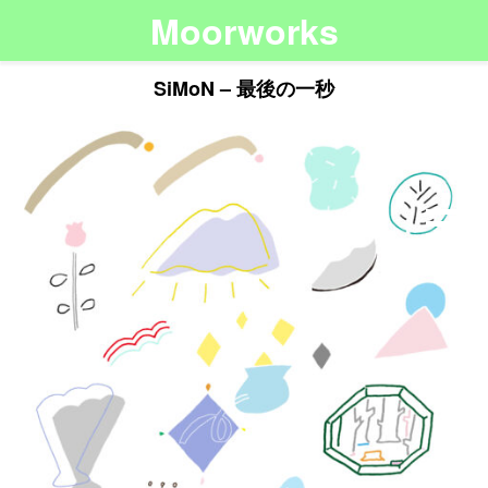
Moorworks
SiMoN – 最後の一秒