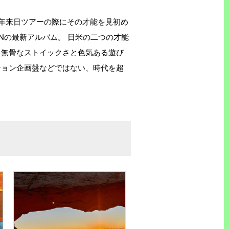
2018年来日ツアーの際にその才能を見初め
oNの最新アルバム。 日米の二つの才能
、無骨なストイックさと色気ある遊び
ション企画盤などではない、時代を超