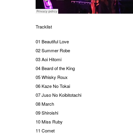
Tracklist
01 Beautiful Love
02 Summer Robe
03 Aoi Hitomi
04 Beard of the King
05 Whisky Roux
06 Kaze No Tokai
07 Juso No Koibitotachi
08 March
09 Shiroishi
10 Miss Ruby
11 Comet