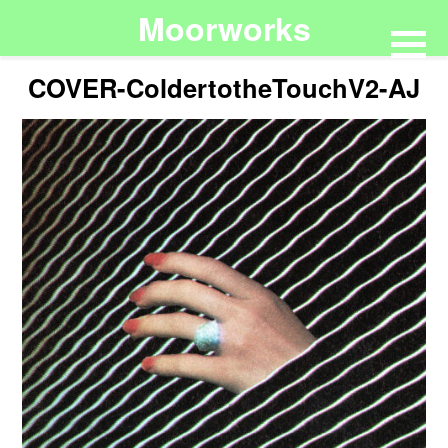
Moorworks
COVER-ColdertotheTouchV2-AJ