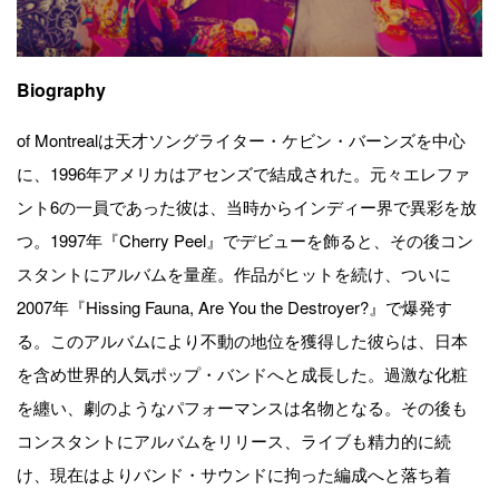
Biography
of Montrealは天才ソングライター・ケビン・バーンズを中心
に、1996年アメリカはアセンズで結成された。元々エレファ
ント6の一員であった彼は、当時からインディー界で異彩を放
つ。1997年『Cherry Peel』でデビューを飾ると、その後コン
スタントにアルバムを量産。作品がヒットを続け、ついに
2007年『Hissing Fauna, Are You the Destroyer?』で爆発す
る。このアルバムにより不動の地位を獲得した彼らは、日本
を含め世界的人気ポップ・バンドへと成長した。過激な化粧
を纏い、劇のようなパフォーマンスは名物となる。その後も
コンスタントにアルバムをリリース、ライブも精力的に続
け、現在はよりバンド・サウンドに拘った編成へと落ち着