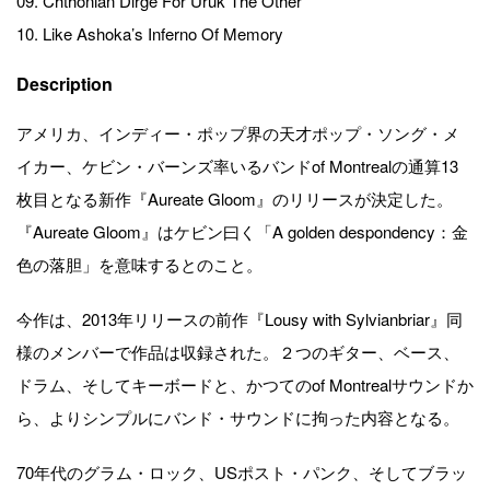
09. Chthonian Dirge For Uruk The Other
10. Like Ashoka’s Inferno Of Memory
Description
アメリカ、インディー・ポップ界の天才ポップ・ソング・メ
イカー、ケビン・バーンズ率いるバンドof Montrealの通算13
枚目となる新作『Aureate Gloom』のリリースが決定した。
『Aureate Gloom』はケビン曰く「A golden despondency：金
色の落胆」を意味するとのこと。
今作は、2013年リリースの前作『Lousy with Sylvianbriar』同
様のメンバーで作品は収録された。２つのギター、ベース、
ドラム、そしてキーボードと、かつてのof Montrealサウンドか
ら、よりシンプルにバンド・サウンドに拘った内容となる。
70年代のグラム・ロック、USポスト・パンク、そしてブラッ