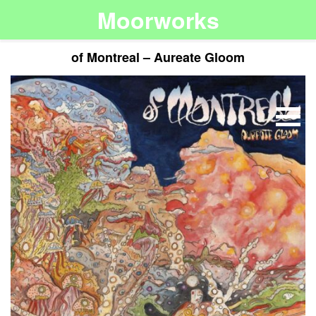
Moorworks
of Montreal – Aureate Gloom