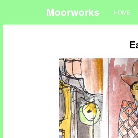
Moorworks
HOME
E