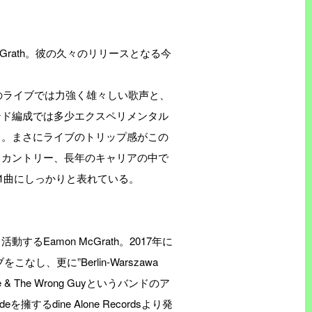
Grath。彼の久々のリリースとなる今
ロのライブでは力強く雄々しい歌声と、
ンド編成では多少エクスペリメンタル
る。まさにライブのトリップ感がこの
、カントリー、長年のキャリアの中で
の1曲にしっかりと表れている。
Eamon McGrath。2017年に
なし、更に”Berlin-Warszawa
& The Wrong Guyというバンドのア
ndeを擁するdine Alone Recordsより発