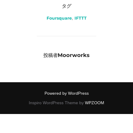
タグ
Foursquare
,
IFTTT
投稿者
Moorworks
投稿者
Powered by WordPress
Inspiro WordPress Theme by
WPZOOM