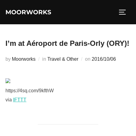
コ
MOORWORKS
ン
サイド
テ
ン
ツ
I’m at Aéroport de Paris-Orly (ORY)!
へ
ス
投
by
Moorworks
in
Travel & Other
on
2016/10/06
キ
稿
ッ
日:
プ
https://4sq.com/9kfthW
via
IFTTT