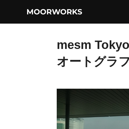
コ
MOORWORKS
ン
テ
ン
ツ
mesm Tokyo
へ
ス
オートグラフ
キ
ッ
プ