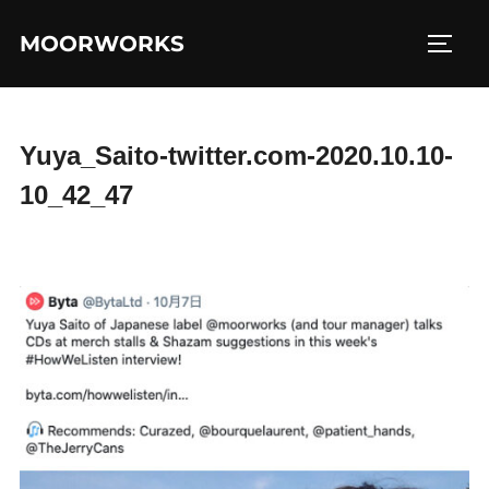
コ
MOORWORKS
ン
サイド
テ
ン
ツ
Yuya_Saito-twitter.com-2020.10.10-
へ
10_42_47
ス
キ
ッ
プ