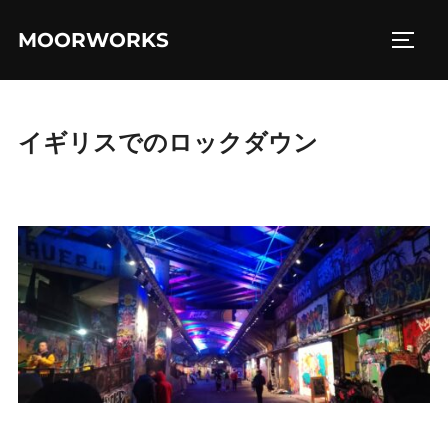
コ
MOORWORKS
ン
サイド
テ
ン
ツ
イギリスでのロックダウン
へ
ス
キ
ッ
プ