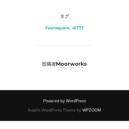
タグ
Foursquare
,
IFTTT
投稿者
Moorworks
投稿者
Powered by WordPress
Inspiro WordPress Theme by
WPZOOM