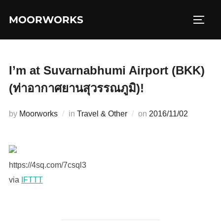
コ
MOORWORKS
ン
サイド
テ
ン
ツ
I’m at Suvarnabhumi Airport (BKK)
へ
(ท่าอากาศยานสุวรรณภูมิ)!
ス
キ
投
by
Moorworks
in
Travel & Other
on
2016/11/02
ッ
稿
プ
日:
https://4sq.com/7csql3
via
IFTTT