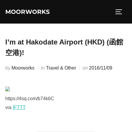
コ
MOORWORKS
ン
サイド
テ
ン
ツ
I’m at Hakodate Airport (HKD) (函館
へ
空港)!
ス
キ
投
by
Moorworks
in
Travel & Other
on
2016/11/09
ッ
稿
プ
日:
https://4sq.com/b74k6C
via
IFTTT