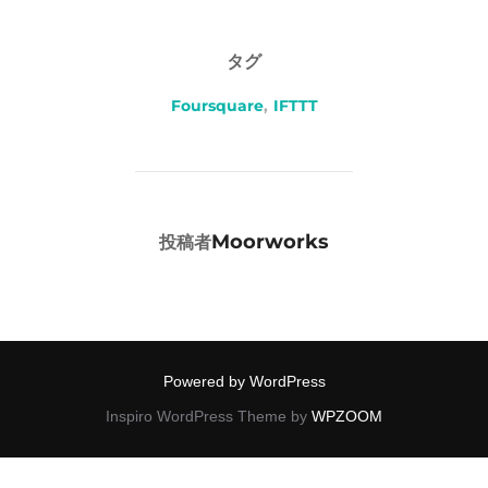
タグ
Foursquare
,
IFTTT
投稿者
Moorworks
投稿者
Powered by WordPress
Inspiro WordPress Theme by
WPZOOM